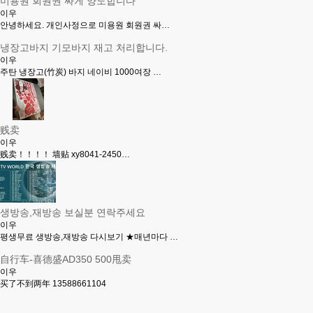
미용원 회원권 싸게 양도합니다
이우
안녕하세요. 개인사정으로 미용원 회원권 싸…
냉장고바지 기모바지 재고 처리합니다.
이우
주탄 냉장고(竹炭) 바지 네이비 1000여장 …
贱卖
이우
贱卖！！！！ 墙贴 xy8041-2450…
생방송,재방송 보실분 연락주세요
이우
평생무료 생방송,재방송 다시보기 ★매년마다 …
自行车-喜德盛AD350 500甩卖
이우
买了不到两年 13588661104