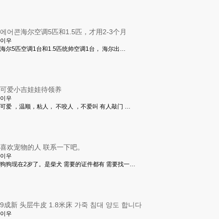
에어콘海尔空调5匹和1.5匹，才用2-3个月
이우
海尔5匹空调1台和1.5匹统帅空调1台， 海尔出…
可爱小吉娃娃待领养
이우
可爱 ，温顺，粘人， 不咬人 ，不爱叫 有人敲门 …
喜欢宠物的人 联系一下吧。
이우
狗狗现在2岁了。是柴犬 需要的证件都有 需要找一…
9成新 头层牛皮 1.8米床 가죽 침대 양도 합니다
이우