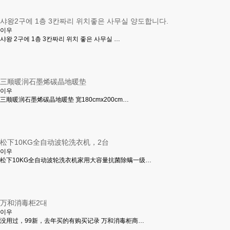
샤왕2구에 1층 3칸짜리 위치좋은 사무실 양도합니다.
이우
샤왕 2구에 1층 3칸짜리 위치 좋은 사무실 …
三顺暖润石墨烯碳晶地暖垫
이우
三顺暖润石墨烯碳晶地暖垫 宽180cmx200cm…
松下10KG全自动波轮洗衣机，2台
이우
松下10KG全自动波轮洗衣机家用大容量抗菌除螨一级…
万和消毒柜2대
이우
没用过，99新，去年买的有购买记录 万和消毒柜商…