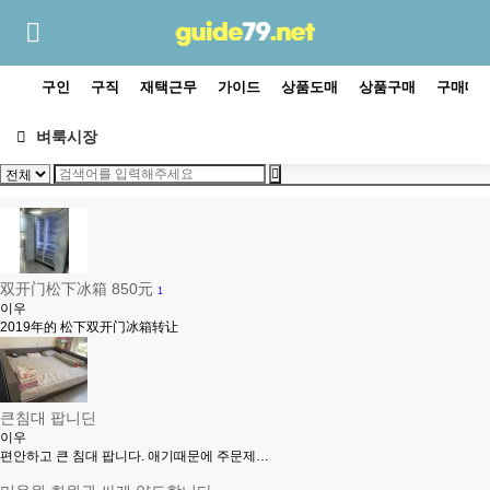
구인
구직
재택근무
가이드
상품도매
상품구매
구매대
벼룩시장
双开门松下冰箱 850元
1
이우
2019年的 松下双开门冰箱转让
큰침대 팝니딘
이우
편안하고 큰 침대 팝니다. 애기때문에 주문제…