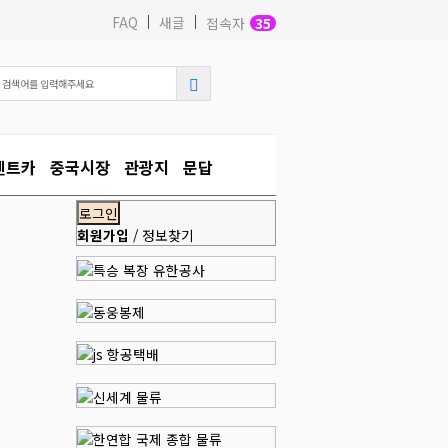
FAQ
새글
접속자
35
렌트카
중국시장
관광지
문답
회원가입
/
정보찾기