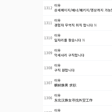
이우
1312
상세페이지/배너/패키지/영상까지 가
이우
1311
경험자 무역직 취직 합니다
N
이우
1310
일자리를 찾습니다
N
이우
1309
악세사리 구직합니다
이우
1308
구직 원합니다
이우
1307
朝鲜族男 求职
이우
1306
东北汉族女寻找外贸工作
이우