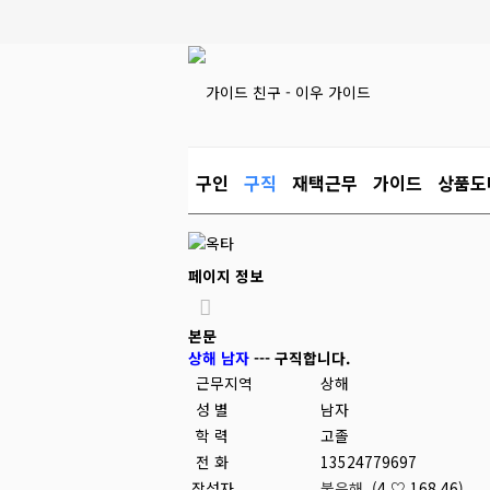
구인
구직
재택근무
가이드
상품도
페이지 정보
본문
상해 남자
--- 구직합니다.
근무지역
상해
성 별
남자
학 력
고졸
전 화
13524779697
작성자
붉은해
(4.♡.168.46)