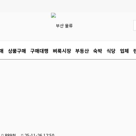
매
상품구매
구매대행
벼룩시장
부동산
숙박
식당
업체
889회
25-11-26 12:50