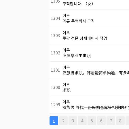
1305
구직합니다. （女）
이우
1304
의류 무역회사 구직
이우
1303
쿠팡 전문 상세페이지 작업
이우
1302
应届毕业生求职
이우
1301
汉族男求职，韩语能简单沟通，有多
이우
1300
求职
이우
1299
汉族男 寻找一份采购仓库等相关的外贸
다음
맨끝
2
3
4
5
6
7
8
1