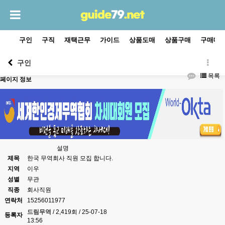
구인
구직
재택근무
가이드
상품도매
상품구매
구매대
구인
목록
페이지 정보
설명
제목
한국 무역회사 직원 모집 합니다.
지역
이우
성별
무관
직종
회사직원
연락처
15256011977
드림무역
/ 2,419회 / 25-07-18
등록자
13:56