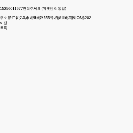
15256011977연락주세요 (위쳇번호 동일)
주소 浙江省义乌市戚继光路655号 栖梦里电商园 C6栋202
이전
목록