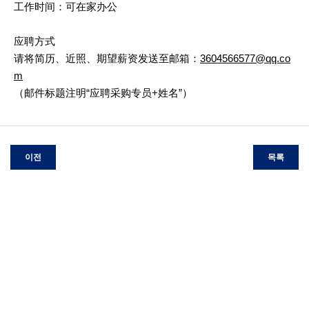
工作时间：可在家办公
应聘方式
请将简历、近照、期望薪资发送至邮箱：
3604566577@qq.co
m
（邮件标题注明“应聘采购专员+姓名”）
이전
목록