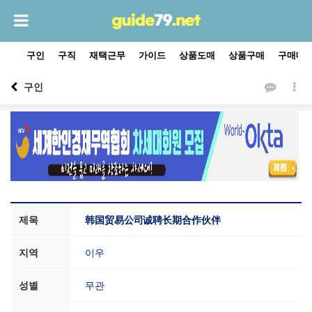
구인
구직
재택근무
가이드
상품도매
상품구매
구매대
구인
제목
韩国贸易公司诚聘长期合作伙伴
지역
이우
성별
무관