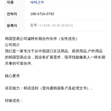
직종
재택근무
연락처
188-6716-0792
它平
등록자
/ 3,743회 / 25-05-30 08:01
본문
韩国贸易公司诚聘长期合作伙伴（女性优先）
公司简介
我们是一家专注于从中国进口生活用品、厨房用品,户外用品
的韩国贸易企业，因业务扩展需求，现寻找能像家人一样长期
共事的可靠伙伴。
核心要求
语言能力：韩语流利（需沟通韩国客户及处理文书）。
经验优先：